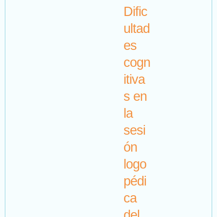
Dific
ultad
es
cogn
itiva
s en
la
sesi
ón
logo
pédi
ca
del