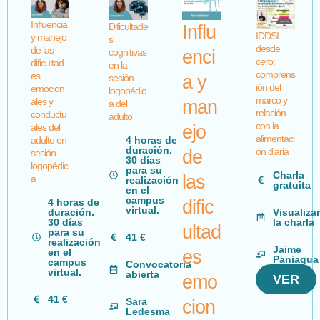
Influencia
Dificultade
Influ
IDDSI
y manejo
s
desde
de las
cognitivas
enci
cero:
dificultad
en la
comprens
es
a y
sesión
ión del
emocion
logopédic
marco y
ales y
man
a del
relación
conductu
adulto
con la
ejo
ales del
alimentaci
4 horas de
adulto en
duración.
ón diaria
de
sesión
30 días
logopédic
para su
Charla
las
a
realización
gratuita
en el
campus
dific
4 horas de
virtual.
Visualizar
duración.
la charla
30 días
ultad
para su
41 €
realización
Jaime
es
en el
Paniagua
campus
Convocatoria
virtual.
abierta
emo
VER
41 €
Sara
cion
Ledesma