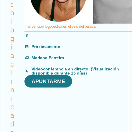
c
o
l
Intervención logopédica en el velo del paladar
o
g
í
Próximamente
a
Mariana Ferreiro
c
Videoconferencia en directo. (Visualización
l
disponible durante 15 días)
í
APUNTARME
n
i
c
a
d