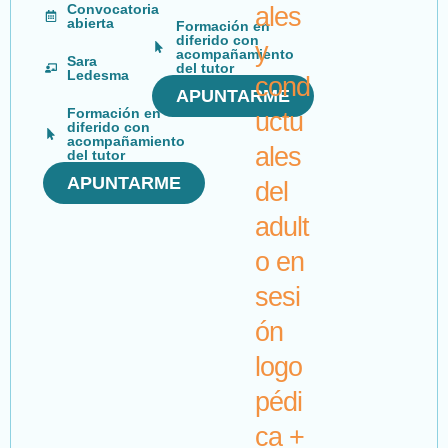
Convocatoria
ales
abierta
Formación en
diferido con
y
acompañamiento
Sara
del tutor
Ledesma
cond
APUNTARME
Formación en
uctu
diferido con
acompañamiento
ales
del tutor
APUNTARME
del
adult
o en
sesi
ón
logo
pédi
ca +