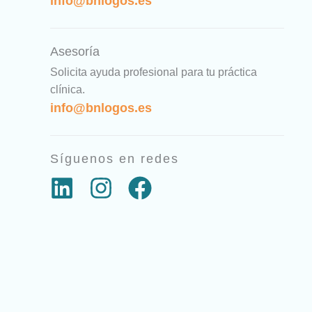
info@bnlogos.es
Asesoría
Solicita ayuda profesional para tu práctica
clínica.
info@bnlogos.es
Síguenos en redes
L
I
F
i
n
a
n
s
c
k
t
e
e
a
b
d
g
o